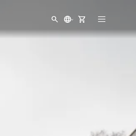
SÖK
SPRÅK
VARUKORG