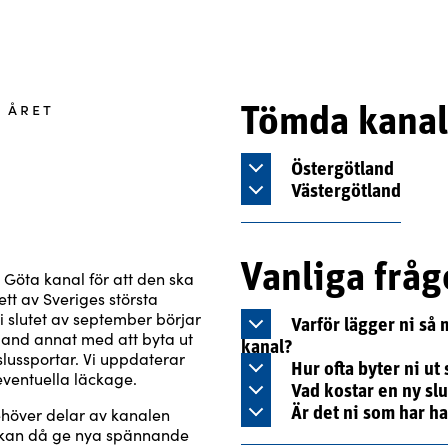
v året
Tömda kanal
Östergötland
Västergötland
Vanliga fråg
 Göta kanal för att den ska
tt av Sveriges största
 slutet av september börjar
Varför lägger ni så
bland annat med att byta ut
kanal?
ussportar. Vi uppdaterar
Hur ofta byter ni ut
eventuella läckage.
Vad kostar en ny sl
ehöver delar av kanalen
Är det ni som har h
t kan då ge nya spännande