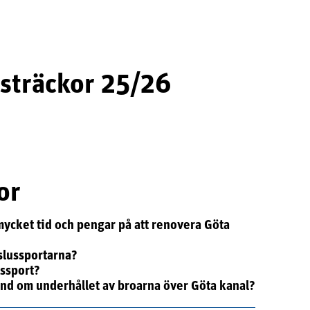
sträckor 25/26
or
 mycket tid och pengar på att renovera Göta
 slussportarna?
ussport?
and om underhållet av broarna över Göta kanal?