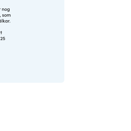
r nog
t, som
älkar.
t
-25