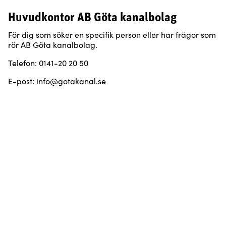
Huvudkontor AB Göta kanalbolag
För dig som söker en specifik person eller har frågor som
rör AB Göta kanalbolag.
Telefon: 0141-20 20 50
E-post: info@gotakanal.se
Öppettider:
måndag-fredag kl. 9-12, 13-16
För frågor rörande fakturor eller betalningar
E-post: ekonomi@gotakanal.se
Postadress: Box 3, 591 21 Motala
Besöksadress: Platensgatan 12, 591 35 Motala