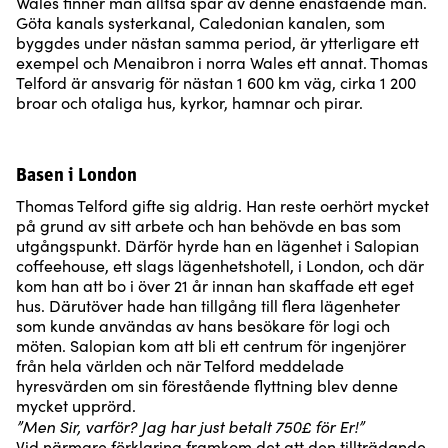
Wales finner man alltså spår av denne enastående man.
Göta kanals systerkanal, Caledonian kanalen, som
byggdes under nästan samma period, är ytterligare ett
exempel och Menaibron i norra Wales ett annat. Thomas
Telford är ansvarig för nästan 1 600 km väg, cirka 1 200
broar och otaliga hus, kyrkor, hamnar och pirar.
Basen i London
Thomas Telford gifte sig aldrig. Han reste oerhört mycket
på grund av sitt arbete och han behövde en bas som
utgångspunkt. Därför hyrde han en lägenhet i Salopian
coffeehouse, ett slags lägenhetshotell, i London, och där
kom han att bo i över 21 år innan han skaffade ett eget
hus. Därutöver hade han tillgång till flera lägenheter
som kunde användas av hans besökare för logi och
möten. Salopian kom att bli ett centrum för ingenjörer
från hela världen och när Telford meddelade
hyresvärden om sin förestående flyttning blev denne
mycket upprörd.
”Men Sir, varför? Jag har just betalt 750£ för Er!”
Vid närmare förklaring framkom det att den tillträdande