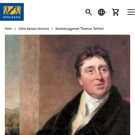
SÖK
SPRÅK
VARU
Hem
Göta kanals historia
Kanalbyggaren Thomas Telford