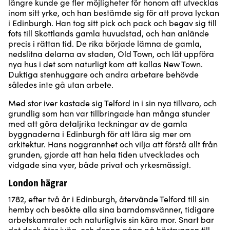
längre kunde ge fler möjligheter för honom att utvecklas
inom sitt yrke, och han bestämde sig för att prova lyckan
i Edinburgh. Han tog sitt pick och pack och begav sig till
fots till Skottlands gamla huvudstad, och han anlände
precis i rättan tid. De rika började lämna de gamla,
nedslitna delarna av staden, Old Town, och lät uppföra
nya hus i det som naturligt kom att kallas New Town.
Duktiga stenhuggare och andra arbetare behövde
således inte gå utan arbete.
Med stor iver kastade sig Telford in i sin nya tillvaro, och
grundlig som han var tillbringade han många stunder
med att göra detaljrika teckningar av de gamla
byggnaderna i Edinburgh för att lära sig mer om
arkitektur. Hans noggrannhet och vilja att förstå allt från
grunden, gjorde att han hela tiden utvecklades och
vidgade sina vyer, både privat och yrkesmässigt.
London hägrar
1782, efter två år i Edinburgh, återvände Telford till sin
hemby och besökte alla sina barndomsvänner, tidigare
arbetskamrater och naturligtvis sin kära mor. Snart bar
det dock åter iväg, och denna gång på hästryggen till