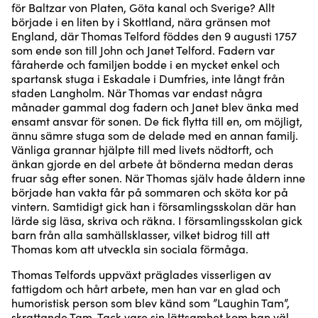
för Baltzar von Platen, Göta kanal och Sverige? Allt
började i en liten by i Skottland, nära gränsen mot
England, där Thomas Telford föddes den 9 augusti 1757
som ende son till John och Janet Telford. Fadern var
fåraherde och familjen bodde i en mycket enkel och
spartansk stuga i Eskadale i Dumfries, inte långt från
staden Langholm. När Thomas var endast några
månader gammal dog fadern och Janet blev änka med
ensamt ansvar för sonen. De fick flytta till en, om möjligt,
ännu sämre stuga som de delade med en annan familj.
Vänliga grannar hjälpte till med livets nödtorft, och
änkan gjorde en del arbete åt bönderna medan deras
fruar såg efter sonen. När Thomas själv hade åldern inne
började han vakta får på sommaren och sköta kor på
vintern. Samtidigt gick han i församlingsskolan där han
lärde sig läsa, skriva och räkna. I församlingsskolan gick
barn från alla samhällsklasser, vilket bidrog till att
Thomas kom att utveckla sin sociala förmåga.
Thomas Telfords uppväxt präglades visserligen av
fattigdom och hårt arbete, men han var en glad och
humoristisk person som blev känd som ”Laughin Tam”,
skrattande Tam. Tack vare sin lättsamhet kom han väl