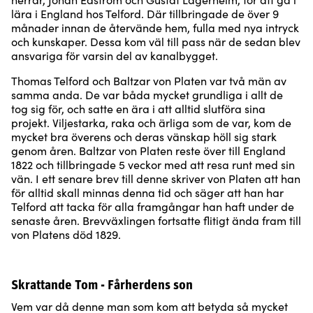
lära i England hos Telford. Där tillbringade de över 9
månader innan de återvände hem, fulla med nya intryck
och kunskaper. Dessa kom väl till pass när de sedan blev
ansvariga för varsin del av kanalbygget.
Thomas Telford och Baltzar von Platen var två män av
samma anda. De var båda mycket grundliga i allt de
tog sig för, och satte en ära i att alltid slutföra sina
projekt. Viljestarka, raka och ärliga som de var, kom de
mycket bra överens och deras vänskap höll sig stark
genom åren. Baltzar von Platen reste över till England
1822 och tillbringade 5 veckor med att resa runt med sin
vän. I ett senare brev till denne skriver von Platen att han
för alltid skall minnas denna tid och säger att han har
Telford att tacka för alla framgångar han haft under de
senaste åren. Brevväxlingen fortsatte flitigt ända fram till
von Platens död 1829.
Skrattande Tom - Fårherdens son
Vem var då denne man som kom att betyda så mycket