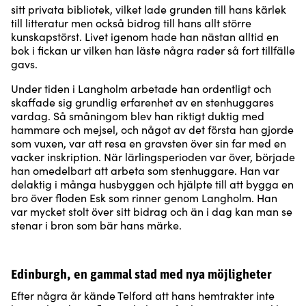
sitt privata bibliotek, vilket lade grunden till hans kärlek
till litteratur men också bidrog till hans allt större
kunskapstörst. Livet igenom hade han nästan alltid en
bok i fickan ur vilken han läste några rader så fort tillfälle
gavs.
Under tiden i Langholm arbetade han ordentligt och
skaffade sig grundlig erfarenhet av en stenhuggares
vardag. Så småningom blev han riktigt duktig med
hammare och mejsel, och något av det första han gjorde
som vuxen, var att resa en gravsten över sin far med en
vacker inskription. När lärlingsperioden var över, började
han omedelbart att arbeta som stenhuggare. Han var
delaktig i många husbyggen och hjälpte till att bygga en
bro över floden Esk som rinner genom Langholm. Han
var mycket stolt över sitt bidrag och än i dag kan man se
stenar i bron som bär hans märke.
Edinburgh, en gammal stad med nya möjligheter
Efter några år kände Telford att hans hemtrakter inte