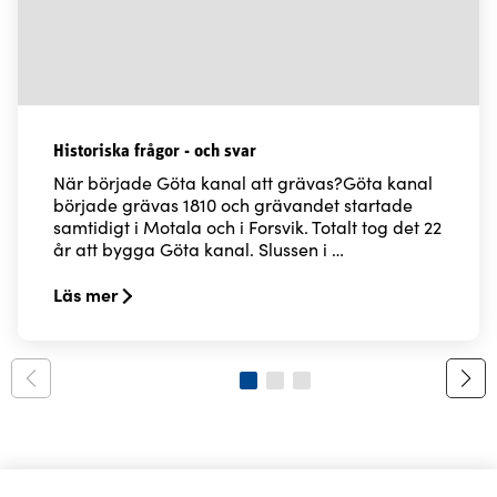
Historiska frågor - och svar
När började Göta kanal att grävas?Göta kanal
började grävas 1810 och grävandet startade
samtidigt i Motala och i Forsvik. Totalt tog det 22
år att bygga Göta kanal. Slussen i …
Läs mer
Read more about Historiska frågor - och svar