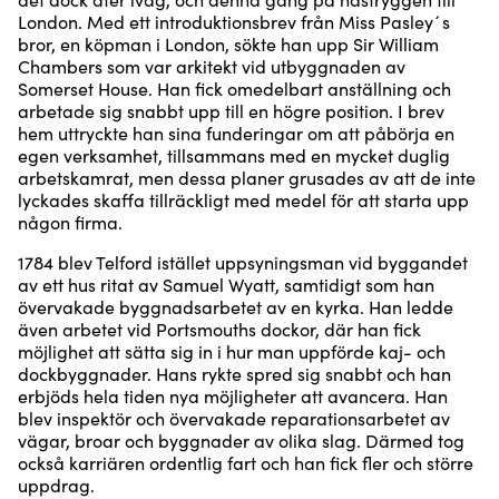
London. Med ett introduktionsbrev från Miss Pasley´s
bror, en köpman i London, sökte han upp Sir William
Chambers som var arkitekt vid utbyggnaden av
Somerset House. Han fick omedelbart anställning och
arbetade sig snabbt upp till en högre position. I brev
hem uttryckte han sina funderingar om att påbörja en
egen verksamhet, tillsammans med en mycket duglig
arbetskamrat, men dessa planer grusades av att de inte
lyckades skaffa tillräckligt med medel för att starta upp
någon firma.
1784 blev Telford istället uppsyningsman vid byggandet
av ett hus ritat av Samuel Wyatt, samtidigt som han
övervakade byggnadsarbetet av en kyrka. Han ledde
även arbetet vid Portsmouths dockor, där han fick
möjlighet att sätta sig in i hur man uppförde kaj- och
dockbyggnader. Hans rykte spred sig snabbt och han
erbjöds hela tiden nya möjligheter att avancera. Han
blev inspektör och övervakade reparationsarbetet av
vägar, broar och byggnader av olika slag. Därmed tog
också karriären ordentlig fart och han fick fler och större
uppdrag.