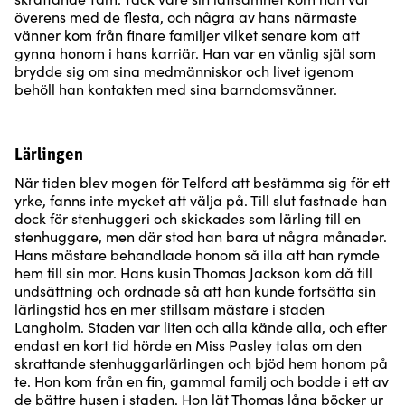
överens med de flesta, och några av hans närmaste
vänner kom från finare familjer vilket senare kom att
gynna honom i hans karriär. Han var en vänlig själ som
brydde sig om sina medmänniskor och livet igenom
behöll han kontakten med sina barndomsvänner.
Lärlingen
När tiden blev mogen för Telford att bestämma sig för ett
yrke, fanns inte mycket att välja på. Till slut fastnade han
dock för stenhuggeri och skickades som lärling till en
stenhuggare, men där stod han bara ut några månader.
Hans mästare behandlade honom så illa att han rymde
hem till sin mor. Hans kusin Thomas Jackson kom då till
undsättning och ordnade så att han kunde fortsätta sin
lärlingstid hos en mer stillsam mästare i staden
Langholm. Staden var liten och alla kände alla, och efter
endast en kort tid hörde en Miss Pasley talas om den
skrattande stenhuggarlärlingen och bjöd hem honom på
te. Hon kom från en fin, gammal familj och bodde i ett av
de bättre husen i staden. Hon lät Thomas låna böcker ur