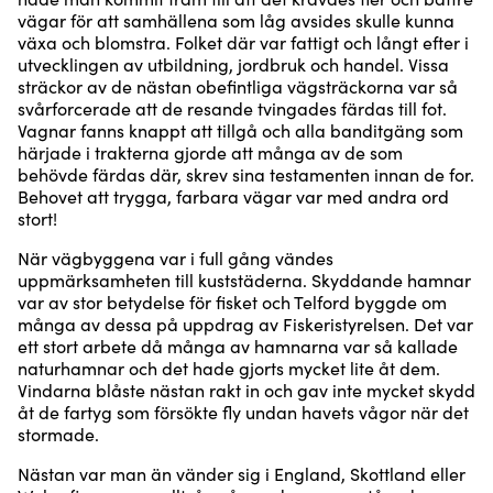
vägar för att samhällena som låg avsides skulle kunna
växa och blomstra. Folket där var fattigt och långt efter i
utvecklingen av utbildning, jordbruk och handel. Vissa
sträckor av de nästan obefintliga vägsträckorna var så
svårforcerade att de resande tvingades färdas till fot.
Vagnar fanns knappt att tillgå och alla banditgäng som
härjade i trakterna gjorde att många av de som
behövde färdas där, skrev sina testamenten innan de for.
Behovet att trygga, farbara vägar var med andra ord
stort!
När vägbyggena var i full gång vändes
uppmärksamheten till kuststäderna. Skyddande hamnar
var av stor betydelse för fisket och Telford byggde om
många av dessa på uppdrag av Fiskeristyrelsen. Det var
ett stort arbete då många av hamnarna var så kallade
naturhamnar och det hade gjorts mycket lite åt dem.
Vindarna blåste nästan rakt in och gav inte mycket skydd
åt de fartyg som försökte fly undan havets vågor när det
stormade.
Nästan var man än vänder sig i England, Skottland eller