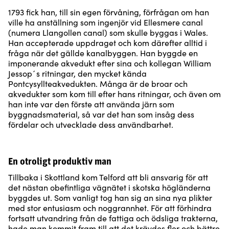
1793 fick han, till sin egen förvåning, förfrågan om han
ville ha anställning som ingenjör vid Ellesmere canal
(numera Llangollen canal) som skulle byggas i Wales.
Han accepterade uppdraget och kom därefter alltid i
fråga när det gällde kanalbyggen. Han byggde en
imponerande akvedukt efter sina och kollegan William
Jessop´s ritningar, den mycket kända
Pontcysyllteakvedukten. Många är de broar och
akvedukter som kom till efter hans ritningar, och även om
han inte var den förste att använda järn som
byggnadsmaterial, så var det han som insåg dess
fördelar och utvecklade dess användbarhet.
En otroligt produktiv man
Tillbaka i Skottland kom Telford att bli ansvarig för att
det nästan obefintliga vägnätet i skotska högländerna
byggdes ut. Som vanligt tog han sig an sina nya plikter
med stor entusiasm och noggrannhet. För att förhindra
fortsatt utvandring från de fattiga och ödsliga trakterna,
hade man kommit fram till att det krävdes fler och bättre