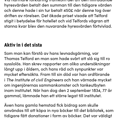
hyresvärden betalt den summan till den tidigare värden
och denne hade i sin tur betalt 450£ när denne tog över
driften av rörelsen. Det ökade priset visade att Telford
stigit i betydelse för hotellet och vid Telfords vägran att
stanna kvar blev den nuvarande hyresvärden förtvivlad.
Aktiv in i det sista
Som man kan förstå av hans levnadsgärning, var
Thomas Telford en man som hade svårt att slå sig till ro
sysslolös. Han skrev rapporter om olika undersökningar
långt upp i åldern, och hans råd och synpunkter var
mycket eftersökta. Fram till sin död var han ordförande
The Institute of civil Engineers
i
och han värnade mycket
om ingenjörernas sammankomster och tankeutbyten
inom institutet. När han dog den 2 september 1834, 77 år
gammal, lämnade han ett större legat till institutet.
Även hans gamla hemstad fick bidrag som skulle
användas till att köpa in nya böcker till det bibliotek, som
tidigare fått donationer i form av böcker. Det var väldigt