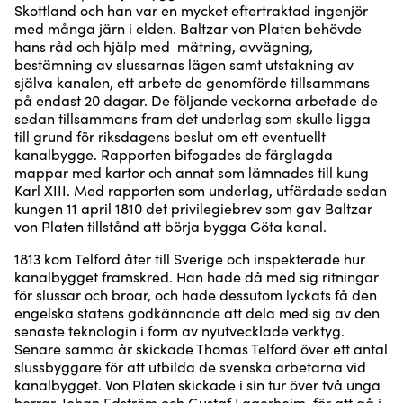
Skottland och han var en mycket eftertraktad ingenjör
med många järn i elden. Baltzar von Platen behövde
hans råd och hjälp med mätning, avvägning,
bestämning av slussarnas lägen samt utstakning av
själva kanalen, ett arbete de genomförde tillsammans
på endast 20 dagar. De följande veckorna arbetade de
sedan tillsammans fram det underlag som skulle ligga
till grund för riksdagens beslut om ett eventuellt
kanalbygge. Rapporten bifogades de färglagda
mappar med kartor och annat som lämnades till kung
Karl XIII. Med rapporten som underlag, utfärdade sedan
kungen 11 april 1810 det privilegiebrev som gav Baltzar
von Platen tillstånd att börja bygga Göta kanal.
1813 kom Telford åter till Sverige och inspekterade hur
kanalbygget framskred. Han hade då med sig ritningar
för slussar och broar, och hade dessutom lyckats få den
engelska statens godkännande att dela med sig av den
senaste teknologin i form av nyutvecklade verktyg.
Senare samma år skickade Thomas Telford över ett antal
slussbyggare för att utbilda de svenska arbetarna vid
kanalbygget. Von Platen skickade i sin tur över två unga
herrar, Johan Edström och Gustaf Lagerheim, för att gå i