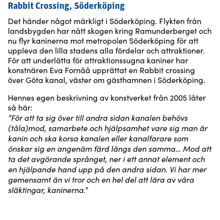
Rabbit Crossing, Söderköping
Det händer något märkligt i Söderköping. Flykten från
landsbygden har nått skogen kring Ramunderberget och
nu flyr kaninerna mot metropolen Söderköping för att
uppleva den lilla stadens alla fördelar och attraktioner.
För att underlätta för attraktionssugna kaniner har
konstnären Eva Fornåå upprättat en Rabbit crossing
över Göta kanal, väster om gästhamnen i Söderköping.
Hennes egen beskrivning av konstverket från 2005 låter
så här:
”För att ta sig över till andra sidan kanalen behövs
(tåla)mod, samarbete och hjälpsamhet vare sig man är
kanin och ska korsa kanalen eller kanalfarare som
önskar sig en angenäm färd längs den samma… Mod att
ta det avgörande språnget, ner i ett annat element och
en hjälpande hand upp på den andra sidan. Vi har mer
gemensamt än vi tror och en hel del att lära av våra
släktingar, kaninerna.”