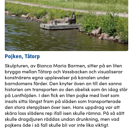
Pojken, Tåtorp
Skulpturen, av Bianca Maria Barmen, sitter på en liten
brygga mellan Tåtorp och Vassbacken och visualiserar
konstnärens egna upplevelser på kanalen under
barndomens färder. Den knyter även an till den sanna
historien om transporten av den obelisk som än idag står
på Lanthöjden. I den fick en liten pojke med livet som
insats sitta längst fram på släden som transporterade
den stora stenpjäsen över isen. Hans uppdrag var att
skära loss slädens rep ifall isen skulle rämna. På så sätt
skulle dragdjuren räddas undan drunkning, men vad
pojkens öde i så fall skulle bli var inte lika viktigt.