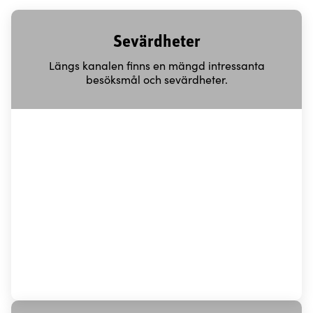
Sevärdheter
Längs kanalen finns en mängd intressanta
besöksmål och sevärdheter.