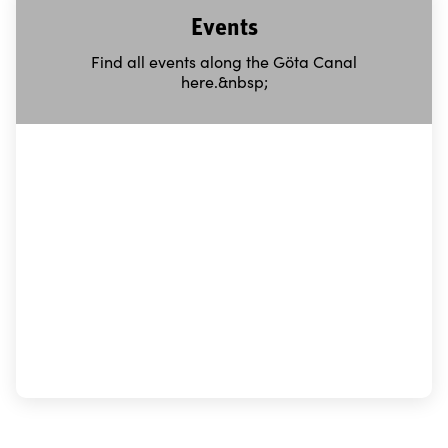
Events
Find all events along the Göta Canal
here.&nbsp;