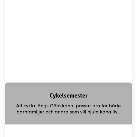
Cykelsemester
Att cykla längs Göta kanal passar bra för både
barnfamiljer och andra som vill njuta kanalliv…