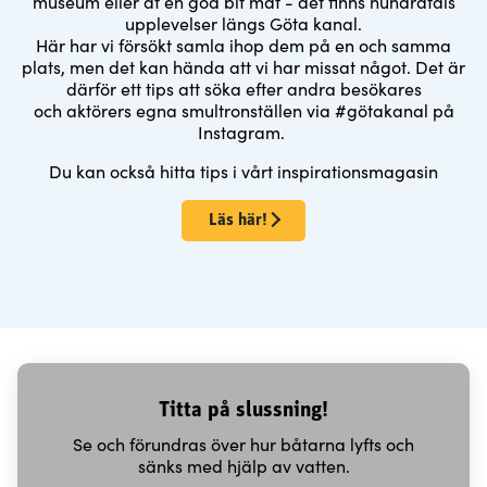
museum eller ät en god bit mat - det finns hundratals
upplevelser längs Göta kanal.
Här har vi försökt samla ihop dem på en och samma
plats, men det kan hända att vi har missat något. Det är
därför ett tips att söka efter andra besökares
och aktörers egna smultronställen via #götakanal på
Instagram.
Du kan också hitta tips i vårt inspirationsmagasin
Läs här!
Titta på slussning!
Se och förundras över hur båtarna lyfts och
sänks med hjälp av vatten.