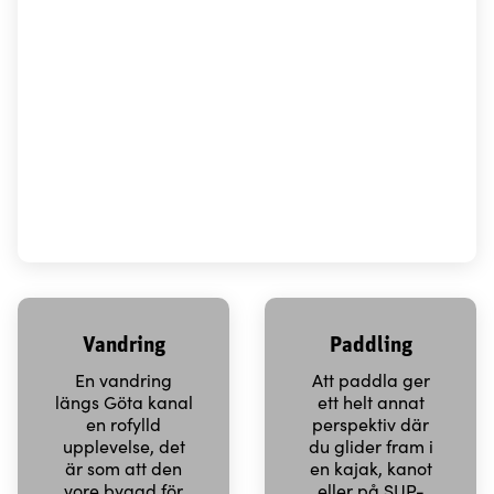
Vandring
Paddling
En vandring
Att paddla ger
längs Göta kanal
ett helt annat
en rofylld
perspektiv där
upplevelse, det
du glider fram i
är som att den
en kajak, kanot
vore byggd för
eller på SUP-