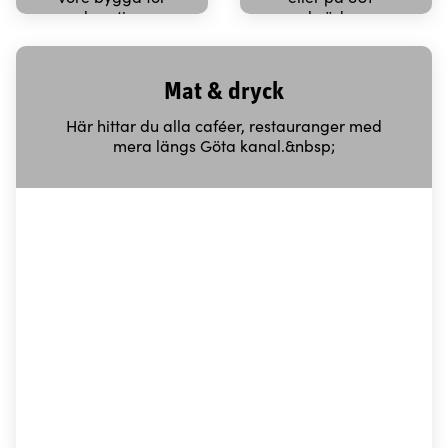
rekreation…
bräda…
Mat & dryck
Här hittar du alla caféer, restauranger med
mera längs Göta kanal.&nbsp;