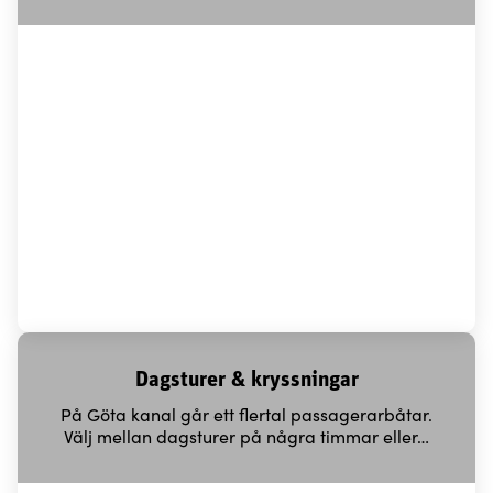
Dagsturer & kryssningar
På Göta kanal går ett flertal passagerarbåtar.
Välj mellan dagsturer på några timmar eller…