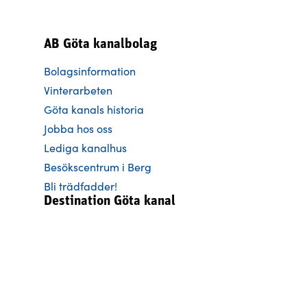
AB Göta kanalbolag
Bolagsinformation
Vinterarbeten
Göta kanals historia
Jobba hos oss
Lediga kanalhus
Besökscentrum i Berg
Bli trädfadder!
Destination Göta kanal
Kontakta oss
Allmänna villkor övr.bokningar
Media & press
Bild- och mediebank
Officiell Partner Göta kanal