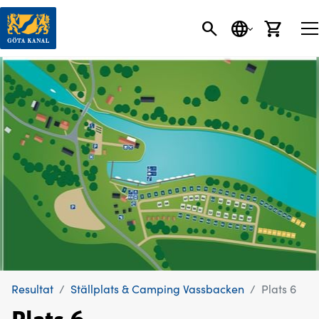
SÖK
SPRÅK
VARU
Resultat
Ställplats & Camping Vassbacken
Plats 6