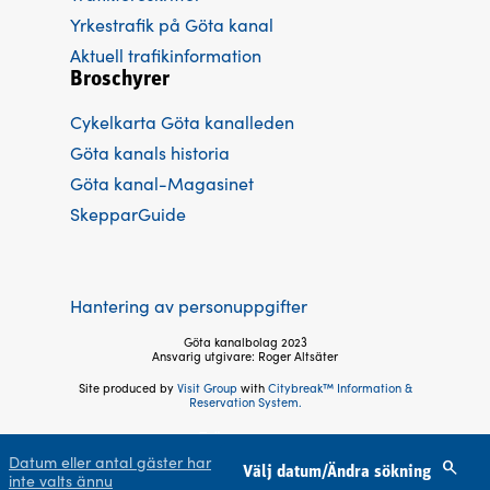
Yrkestrafik på Göta kanal
Aktuell trafikinformation
Broschyrer
Cykelkarta Göta kanalleden
Göta kanals historia
Göta kanal-Magasinet
SkepparGuide
Hantering av personuppgifter
Göta kanalbolag 2023
Ansvarig utgivare: Roger Altsäter
Site produced by
Visit Group
with
Citybreak™ Information &
Reservation System.
Följ oss
Datum eller antal gäster har
Välj datum/Ändra sökning
inte valts ännu