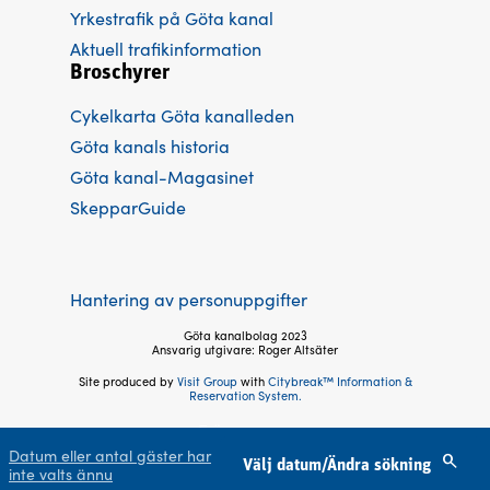
Yrkestrafik på Göta kanal
Aktuell trafikinformation
Broschyrer
Cykelkarta Göta kanalleden
Göta kanals historia
Göta kanal-Magasinet
SkepparGuide
Hantering av personuppgifter
Göta kanalbolag 2023
Ansvarig utgivare: Roger Altsäter
Site produced by
Visit Group
with
Citybreak™ Information &
Reservation System.
Följ oss
Datum eller antal gäster har
Välj datum/Ändra sökning
inte valts ännu