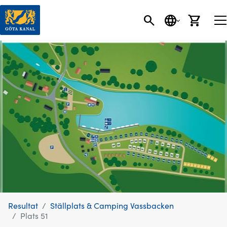
SÖK
SPRÅK
VARU
Resultat
Ställplats & Camping Vassbacken
Plats 51