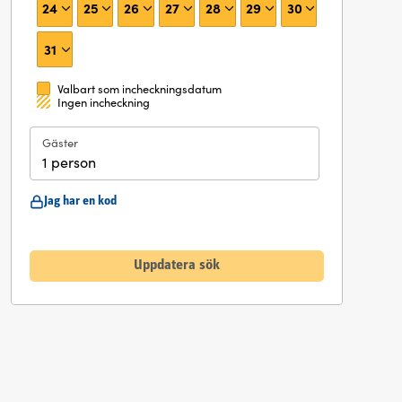
24
25
26
27
28
29
30
31
Valbart som incheckningsdatum
Ingen incheckning
Gäster
1 person
Jag har en kod
Uppdatera sök