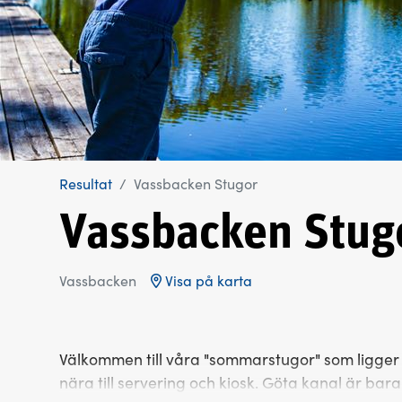
Resultat
Vassbacken Stugor
Vassbacken Stug
Vassbacken
Visa på karta
Välkommen till våra "sommarstugor" som ligger 
nära till servering och kiosk. Göta kanal är bar