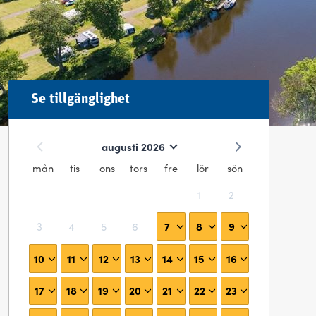
Se tillgänglighet
augusti 2026
mån
tis
ons
tors
fre
lör
sön
1
2
7
8
9
3
4
5
6
10
11
12
13
14
15
16
17
18
19
20
21
22
23