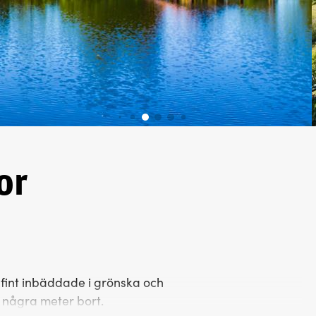
or
fint inbäddade i grönska och
a några meter bort.