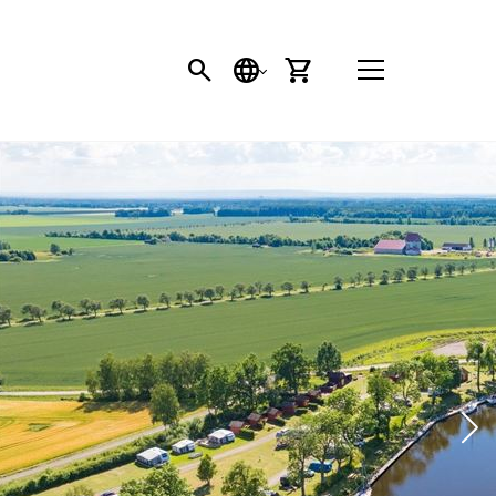
SÖK
SPRÅK
VARUKORG