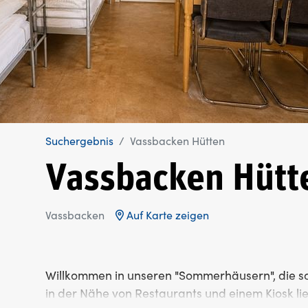
Suchergebnis
Vassbacken Hütten
Vassbacken Hütt
Vassbacken
Auf Karte zeigen
Willkommen in unseren "Sommerhäusern", die sc
in der Nähe von Restaurants und einem Kiosk li