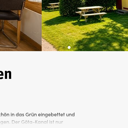
en
hön in das Grün eingebettet und
egen. Der Göta-Kanal ist nur