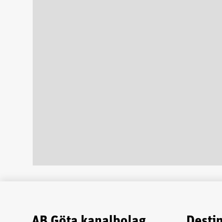
AB Göta kanalbolag
Desti