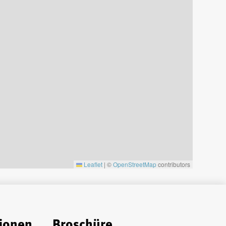
Leaflet
|
©
OpenStreetMap
contributors
ionen
Broschüre