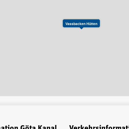
Vassbacken Hütten
nation Göta Kanal
Verkehrsinformat