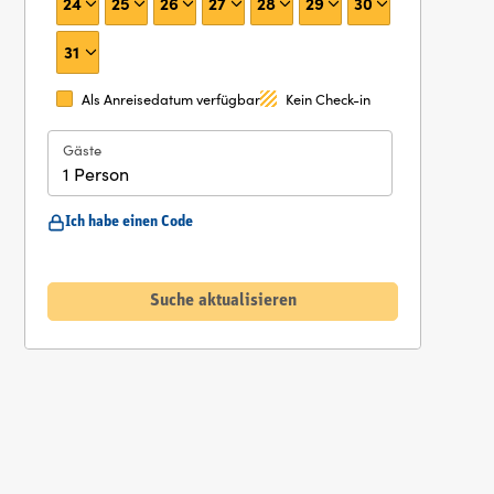
24
25
26
27
28
29
30
31
Als Anreisedatum verfügbar
Kein Check-in
Gäste
1 Person
Ich habe einen Code
Suche aktualisieren