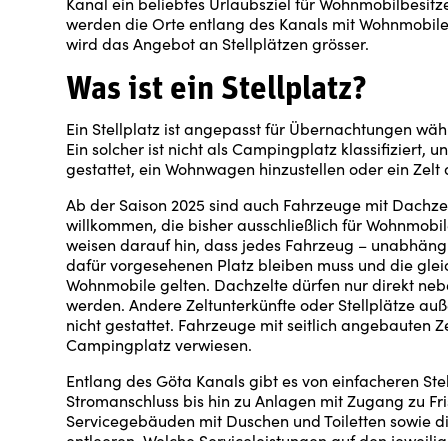
Kanal ein beliebtes Urlaubsziel für Wohnmobilbesitzer
werden die Orte entlang des Kanals mit Wohnmobilen 
wird das Angebot an Stellplätzen grösser.
Was ist ein Stellplatz?
Ein Stellplatz ist angepasst für Übernachtungen wäh
Ein solcher ist nicht als Campingplatz klassifiziert, un
gestattet, ein Wohnwagen hinzustellen oder ein Zelt
Ab der Saison 2025 sind auch Fahrzeuge mit Dachzel
willkommen, die bisher ausschließlich für Wohnmobi
weisen darauf hin, dass jedes Fahrzeug – unabhäng
dafür vorgesehenen Platz bleiben muss und die glei
Wohnmobile gelten. Dachzelte dürfen nur direkt ne
werden. Andere Zeltunterkünfte oder Stellplätze au
nicht gestattet. Fahrzeuge mit seitlich angebauten 
Campingplatz verwiesen.
Entlang des Göta Kanals gibt es von einfacheren Ste
Stromanschluss bis hin zu Anlagen mit Zugang zu Fr
Servicegebäuden mit Duschen und Toiletten sowie di
entleeren. Welche Serviceleistungen auf den jeweili