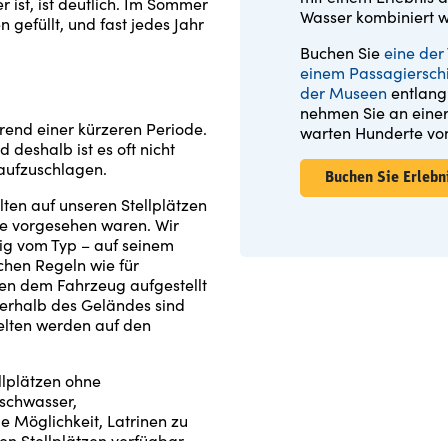
 ist, ist deutlich. Im Sommer
Wasser kombiniert 
gefüllt, und fast jedes Jahr
Buchen Sie
eine der
einem Passagierschi
der Museen
entlang
nehmen Sie an einer 
rend einer kürzeren Periode.
warten Hunderte von
d deshalb ist es oft nicht
 aufzuschlagen.
Buchen Sie Erlebn
ten auf unseren Stellplätzen
le vorgesehen waren. Wir
ig vom Typ – auf seinem
chen Regeln wie für
ben dem Fahrzeug aufgestellt
ßerhalb des Geländes sind
Zelten werden auf den
llplätzen ohne
ischwasser,
e Möglichkeit, Latrinen zu
gen Stellplätzen verfügbar