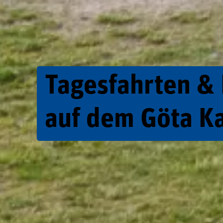
Tagesfahrten &
auf dem Göta K