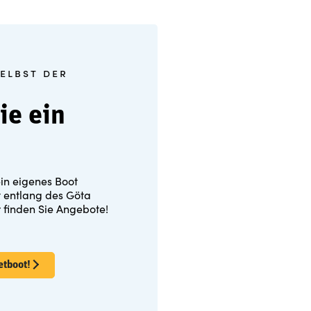
elbst der
ie ein
ein eigenes Boot
t entlang des Göta
r finden Sie Angebote!
etboot!