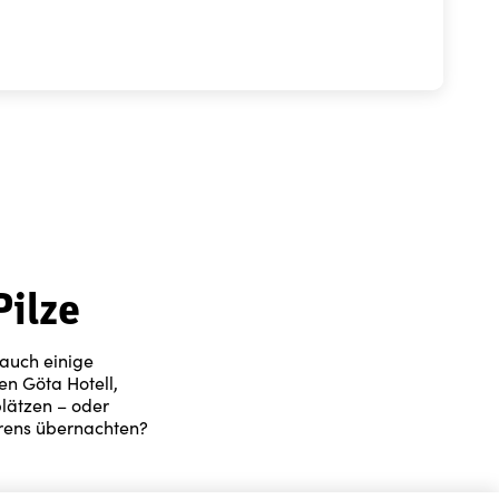
Pilze
 auch einige
n Göta Hotell,
lätzen – oder
erens übernachten?