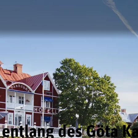
 entlang des Göta K