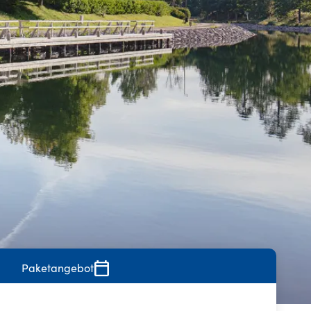
Paketangebot