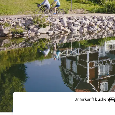
Unterkunft buchen