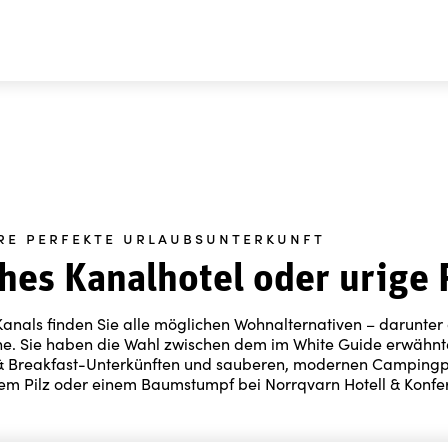
hre perfekte urlaubsunterkunft
ches Kanalhotel oder urige 
anals finden Sie alle möglichen Wohnalternativen – darunter
he. Sie haben die Wahl zwischen dem im White Guide erwähnte
& Breakfast-Unterkünften und sauberen, modernen Campingp
nem Pilz oder einem Baumstumpf bei Norrqvarn Hotell & Konf