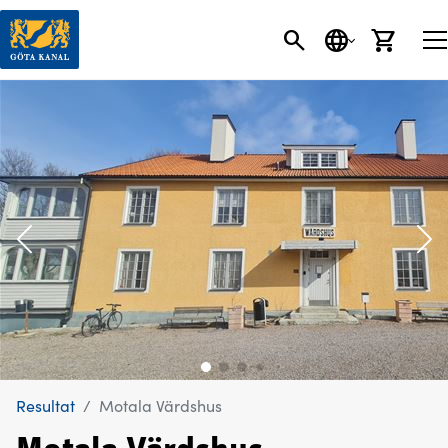
SÖK
SPRÅK
VARU
Resultat
Motala Värdshus