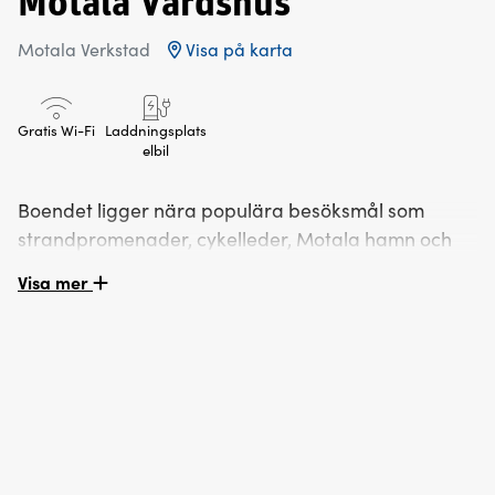
Motala Värdshus
Motala Verkstad
Visa på karta
Gratis Wi-Fi
Laddningsplats
elbil
Boendet ligger nära populära besöksmål som
strandpromenader, cykelleder, Motala hamn och
stadens utbud av restauranger och shopping.
Visa mer
Gratis Wi-Fi och parkering ingår, vilket gör vistelsen
smidig och bekväm.
Motala Värdshus är ett perfekt alternativ för dig
som söker boende i Motala, hotell vid Göta Kanal
eller ett lugnt värdshus med bra läge.
Motala Värdshus är ett trivsamt och personligt boende