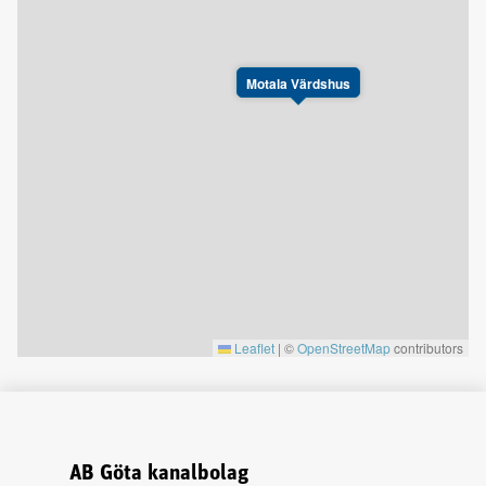
Motala Värdshus
Leaflet
|
©
OpenStreetMap
contributors
AB Göta kanalbolag