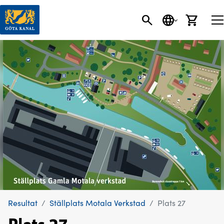
SÖK
SPRÅK
VARU
Resultat
Ställplats Motala Verkstad
Plats 27