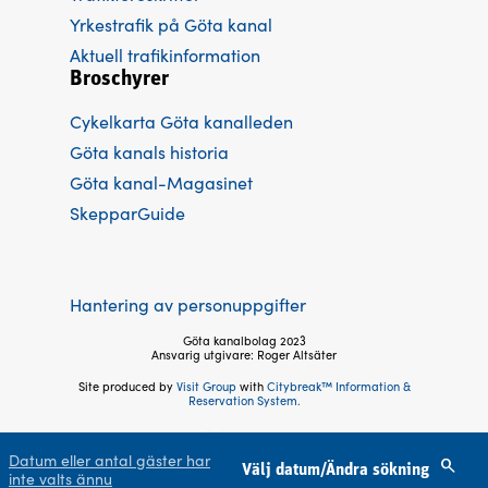
Yrkestrafik på Göta kanal
Aktuell trafikinformation
Broschyrer
Cykelkarta Göta kanalleden
Göta kanals historia
Göta kanal-Magasinet
SkepparGuide
Hantering av personuppgifter
Göta kanalbolag 2023
Ansvarig utgivare: Roger Altsäter
Site produced by
Visit Group
with
Citybreak™ Information &
Reservation System.
Följ oss
Datum eller antal gäster har
Välj datum/Ändra sökning
inte valts ännu