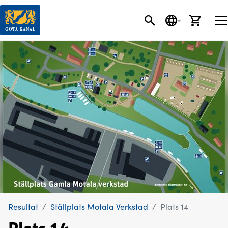
SÖK
SPRÅK
VARU
Resultat
Ställplats Motala Verkstad
Plats 14