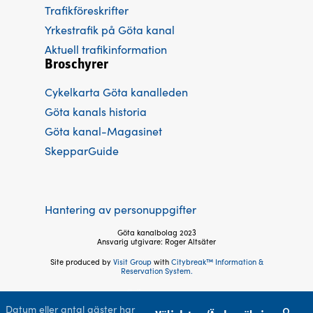
Trafikföreskrifter
Yrkestrafik på Göta kanal
Aktuell trafikinformation
Broschyrer
Cykelkarta Göta kanalleden
Göta kanals historia
Göta kanal-Magasinet
SkepparGuide
Hantering av personuppgifter
Göta kanalbolag 2023
Ansvarig utgivare: Roger Altsäter
Site produced by
Visit Group
with
Citybreak™ Information &
Reservation System.
Följ oss
Datum eller antal gäster har