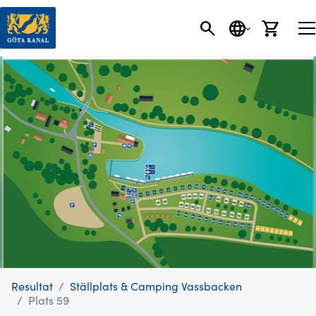
SÖK
SPRÅK
VARU
Resultat
Ställplats & Camping Vassbacken
Plats 59