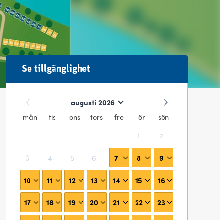
Se tillgänglighet
augusti 2026
mån
tis
ons
tors
fre
lör
sön
1
2
7
8
9
3
4
5
6
10
11
12
13
14
15
16
17
18
19
20
21
22
23