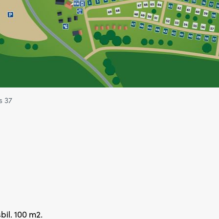
s 37
il. 100 m2.