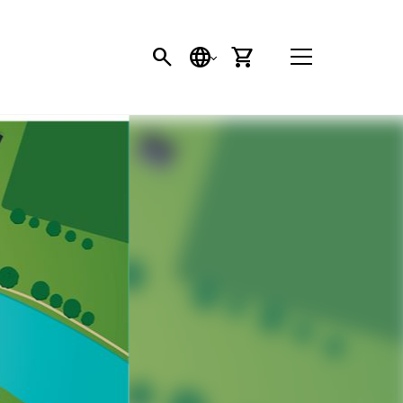
SÖK
SPRÅK
VARUKORG