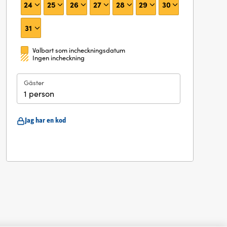
24
25
26
27
28
29
30
31
Valbart som incheckningsdatum
Ingen incheckning
Gäster
1 person
Jag har en kod