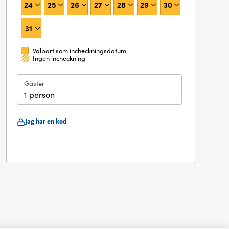
24
25
26
27
28
29
30
31
Valbart som incheckningsdatum
Ingen incheckning
Gäster
1 person
Jag har en kod