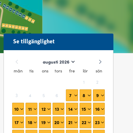
Se tillgänglighet
augusti 2026
mån
tis
ons
tors
fre
lör
sön
1
2
7
8
9
3
4
5
6
10
11
12
13
14
15
16
17
18
19
20
21
22
23