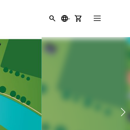
SÖK
SPRÅK
VARUKORG