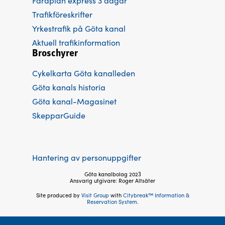
Färdplan express 3 dagar
Trafikföreskrifter
Yrkestrafik på Göta kanal
Aktuell trafikinformation
Broschyrer
Cykelkarta Göta kanalleden
Göta kanals historia
Göta kanal-Magasinet
SkepparGuide
Hantering av personuppgifter
Göta kanalbolag 2023
Ansvarig utgivare: Roger Altsäter
Site produced by
Visit Group
with
Citybreak™ Information &
Reservation System.
Följ oss