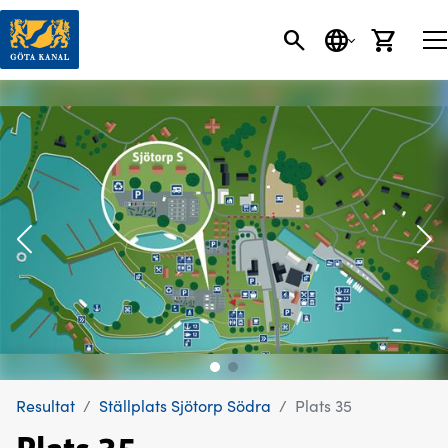
SÖK
SPRÅK
VARU
Resultat
Ställplats Sjötorp Södra
Plats 35