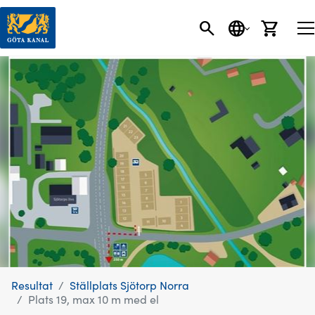
SÖK
SPRÅK
VARU
Resultat
Ställplats Sjötorp Norra
Plats 19, max 10 m med el