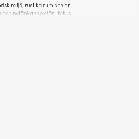
 och nytänkande står i fokus.
ggnadsverk och slussen i Norsholm
asserat genom tiderna. En av dessa
te Bille, och som alltid lät vissla i
heten stolt denne kaptens namn.
userar i uppfördes runt 1890-talet
varsamt renoverat och sjuder åter av
stavligen sitter vid kanten på Göta
ägen ut på det däcket som löper
unt med varierande tider och är i sig
ett kök som får smaklökarna att jubla
st eller en festmåltid. Här lagas allt
n.
 karaktär och breda fina golvtiljor