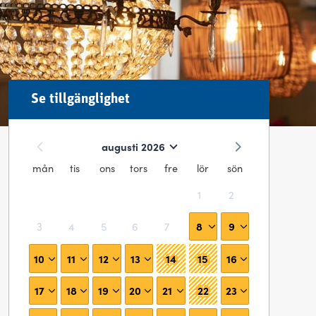
Se tillgänglighet
augusti 2026
mån
tis
ons
tors
fre
lör
sön
1
2
8
9
3
4
5
6
7
10
11
12
13
14
15
16
17
18
19
20
21
22
23