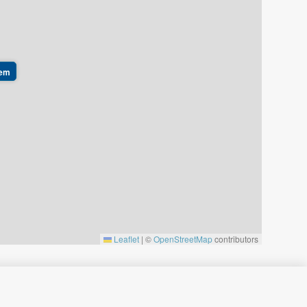
hem
Leaflet
|
©
OpenStreetMap
contributors