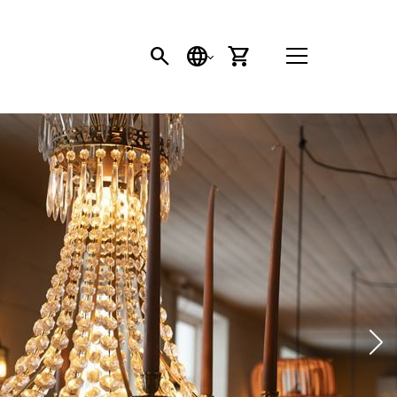
SÖK
SPRÅK
VARUKORG