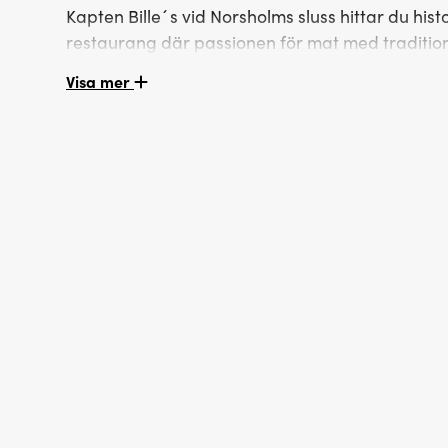
Kapten Bille´s vid Norsholms sluss hittar du historisk miljö, rustika rum och en
restaurang där passionen för mat med tradition
Visa mer
Göta kanal med sina slussar är ett unikt svenskt by
invigdes 1826. Här har många båtar av olika slag p
var den ståtliga kanalbåten S/S Pallas, vars kapten het
pipan när Norsholm närmade sig. Idag bär verksam
Det vackra röda hamnmagasinet som Kapten Bille´s h
och ligger precis intill kanalen. Idag är magasinet 
liv. På bottenvåningen finns restaurangen där du bok
kanal. När vädret tillåter flyttar serveringen hela v
längst hela långsidan. Restaurangen är öppen året r
en resa värd. På Kapten Bille´s kan du förvänta dig 
oavsett om du väljer traditionell husmanskost med twi
givetvis från grunden och med stor kärlek till råvara
På andra våningen finns rummen som med sin rustika