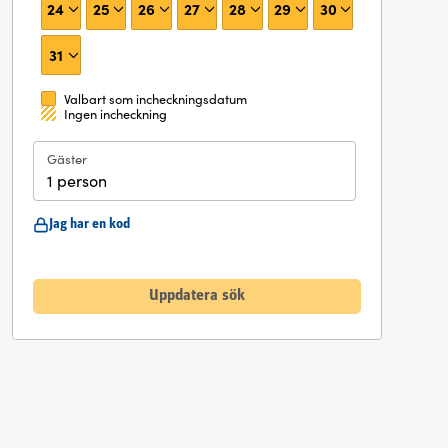
24
25
26
27
28
29
30
31
Valbart som incheckningsdatum
Ingen incheckning
Gäster
1 person
Jag har en kod
Uppdatera sök