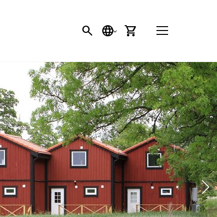
SÖK
SPRÅK
VARUKORG