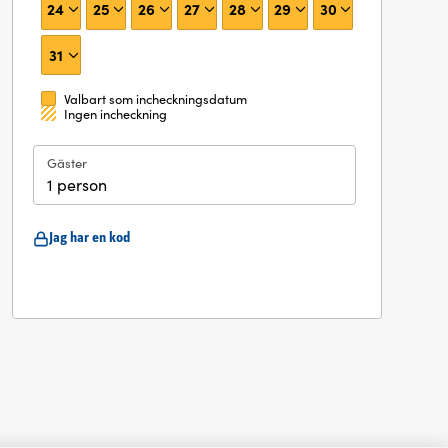
24
25
26
27
28
29
30
31
Valbart som incheckningsdatum
Ingen incheckning
Gäster
1 person
Jag har en kod