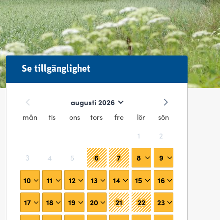
Se tillgänglighet
augusti 2026
mån
tis
ons
tors
fre
lör
sön
1
2
6
7
8
9
3
4
5
10
11
12
13
14
15
16
17
18
19
20
21
22
23