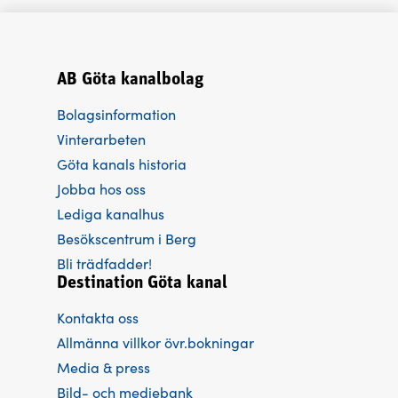
Restaurangen är öppen i samband med våra olika
paketupplevelser och event.Vid förfrågan kan enskilda
middagar ordnas. Om ni vill ha hjälp att anordna ett
AB Göta kanalbolag
event kan vi skräddarsy ett erbjudande. Hos oss kan du
Bolagsinformation
och ditt företag i en avskild och lantlig miljö hålla
konferenser och kick-offer. Vi erbjuder både dags - och
Vinterarbeten
lunch till lunchkonferenser för upp till ca 15 pers.
Göta kanals historia
Jobba hos oss
Lediga kanalhus
Besökscentrum i Berg
Bli trädfadder!
Destination Göta kanal
Kontakta oss
Allmänna villkor övr.bokningar
Media & press
Bild- och mediebank