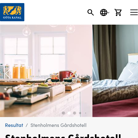
SÖK
SPRÅK
VARU
Resultat
Stenholmens Gårdshotell