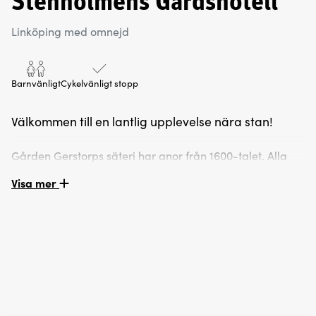
Stenholmens Gårdshotell
Linköping med omnejd
Barnvänligt
Cykelvänligt stopp
Välkommen till en lantlig upplevelse nära stan!
Gården Gerstorps säteri har anor från 1600-talet. Alla
våra 14 rum har bekväma sängar, en stor smart-TV, fritt
Visa mer
Wifi och egen dusch och toalett. Handdukar, sänglinne
och frukost ingår i rumspriset. Hundar är varmt
välkomna!
Rummen i huvudbyggnaden har en utgång direkt mot
trädgården. Intill ligger vår härliga relaxavdelning. Med
en 38-gradig hetvattenspool, en avsvalkande
swimmingpool, en bastu och ett avkopplingsrum är vår
relaxavdelning perfekt för en stunds avkoppling.