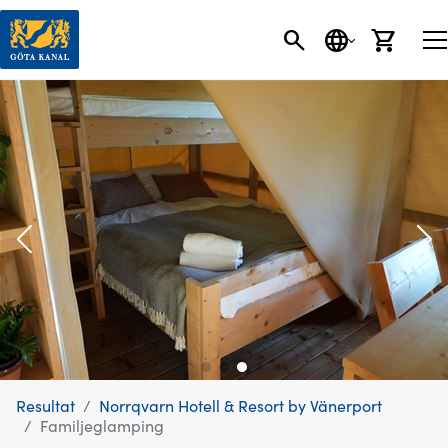
SÖK
SPRÅK
VARU
Resultat
Norrqvarn Hotell & Resort by Vänerport
Familjeglamping