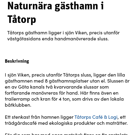
Naturnära gästhamn i
Tåtorp
Tåtorps gästhamn ligger i sjön Viken, precis utanför
västgötasidans enda handmanövrerade sluss.
Beskrivning
I sjön Viken, precis utanför Tåtorps sluss, ligger den lilla
gästhamnen med 8 gästhamnsplatser utan el. Slussen är
en av Göta kanals två kvarvarande slussar som
fortfarande manövreras för hand. Här finns även en
trailerramp och kran för 4 ton, som drivs av den lokala
båtklubben.
Ett stenkast från hamnen ligger
Tåtorps Café & Logi
, ett
trädgårdscafé med ekologiska produkter och maträtter.
För dig som har med egen matsäck finns en fin rastplats