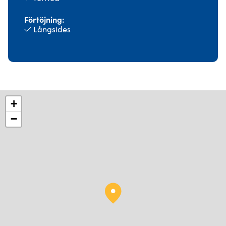
Förtöjning
Långsides
+
−