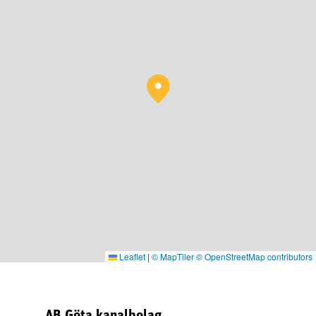
Leaflet
|
© MapTiler
© OpenStreetMap contributors
AB Göta kanalbolag