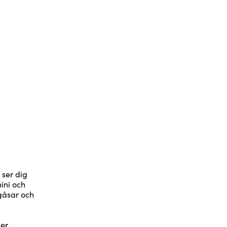
 ser dig
ini och
rgåsar och
der