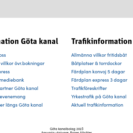
nation Göta kanal
Trafikinformation
oss
Allmänna villkor fritidsbåt
villkor övr.bokningar
Båtplatser & torrdockor
press
Färdplan konvoj 5 dagar
h mediebank
Färdplan express 3 dagar
Partner Göta kanal
Trafikföreskrifter
 evenemang
Yrkestrafik på Göta kanal
åer längs Göta kanal
Aktuell trafikinformation
Göta kanalbolag 2023
Ansvarig utgivare: Roger Altsäter