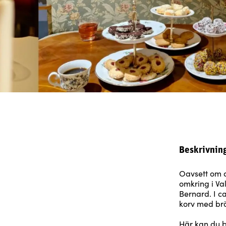
Beskrivnin
Oavsett om d
omkring i Va
Bernard. I c
korv med brö
Här kan du bå