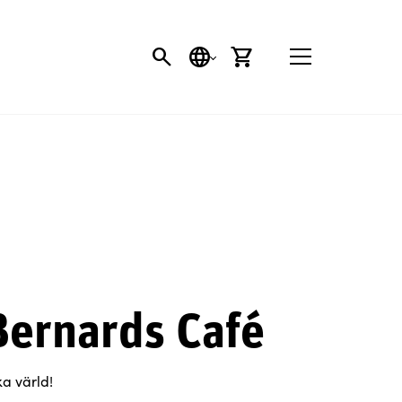
SÖK
SPRÅK
VARUKORG
Bernards Café
a värld!