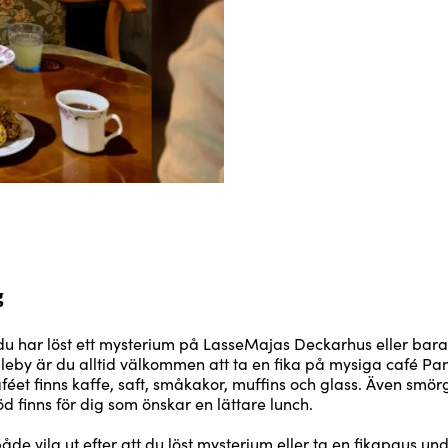
g
u har löst ett mysterium på LasseMajas Deckarhus eller bara
lleby är du alltid välkommen att ta en fika på mysiga café Pan
aféet finns kaffe, saft, småkakor, muffins och glass. Även smö
d finns för dig som önskar en lättare lunch.
de vila ut efter att du löst mysterium eller ta en fikapaus un