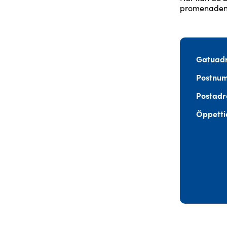
promenaden 
Gatuadr
Postnu
Postadr
Öppetti