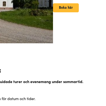
Boka här
g
 guidade turer och evenemang under sommartid.
 för datum och tider.