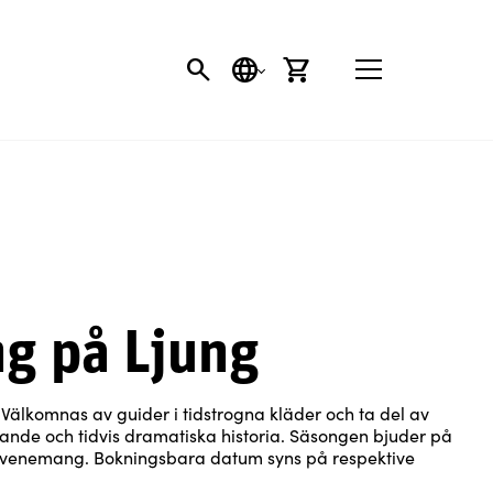
SÖK
SPRÅK
VARUKORG
g på Ljung
 Välkomnas av guider i tidstrogna kläder och ta del av
nande och tidvis dramatiska historia. Säsongen bjuder på
evenemang. Bokningsbara datum syns på respektive