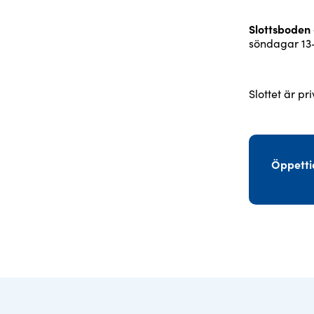
Slottsboden
söndagar 13-
Slottet är p
Öppetti