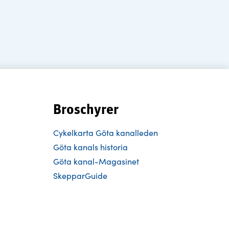
Broschyrer
Cykelkarta Göta kanalleden
Göta kanals historia
Göta kanal-Magasinet
SkepparGuide