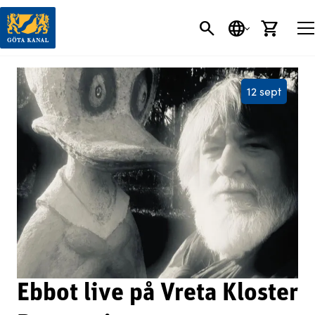
SÖK
SPRÅK
VARU
12 sept
Ebbot live på Vreta Kloster