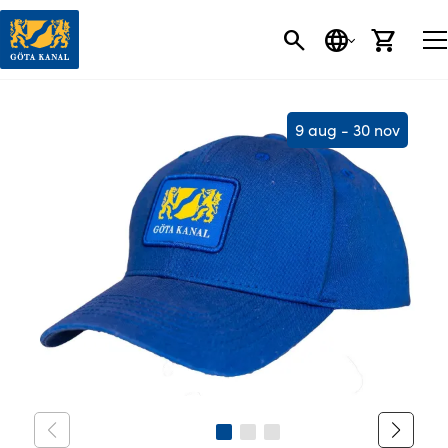
SÖK
SPRÅK
VARU
9 aug - 30 nov