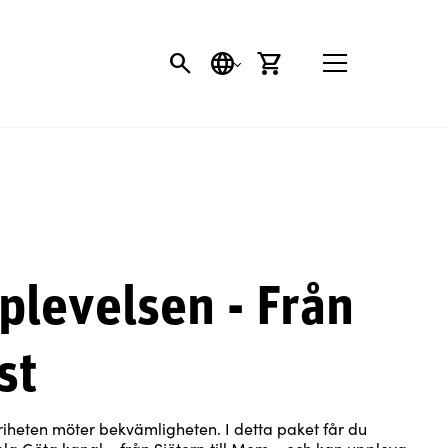
SÖK
SPRÅK
VARUKORG
plevelsen - Från
st
friheten möter bekvämligheten. I detta paket får du