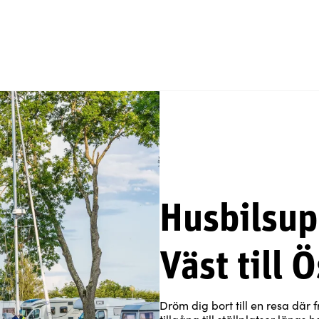
Husbilsup
Väst till Ö
Dröm dig bort till en resa där 