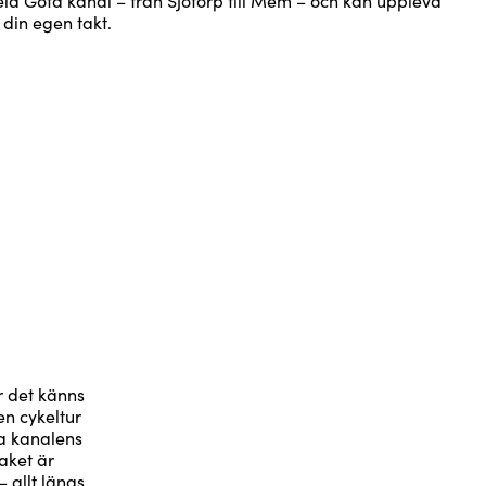
s hela Göta kanal – från Sjötorp till Mem – och kan uppleva
 din egen takt.
r det känns
en cykeltur
ra kanalens
aket är
– allt längs