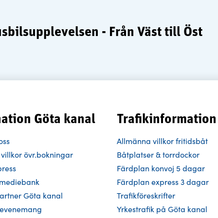
bilsupplevelsen - Från Väst till Öst
nation Göta kanal
Trafikinformation
oss
Allmänna villkor fritidsbåt
villkor övr.bokningar
Båtplatser & torrdockor
press
Färdplan konvoj 5 dagar
h mediebank
Färdplan express 3 dagar
Partner Göta kanal
Trafikföreskrifter
 evenemang
Yrkestrafik på Göta kanal