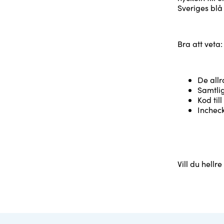
Sveriges bl
Bra att veta
De allr
Samtlig
Kod til
Incheck
Vill du hellre