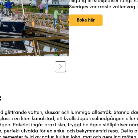
tillgång till ställplatser läng
Sveriges vackraste vattenväg i
Boka här
g
d glittrande vatten, slussar och lummiga alléstråk. Stanna dä
 glass i en liten kanalstad, ett kvällsdopp i solnedgången eller 
gen. Paketet ingår praktiska, tryggt belägna ställplatser nä
n, perfekt utvalda för en enkel och bekymmersfri resa. Detta p
en semester fylld av natur, kultur, lokal mat och genuina möten 