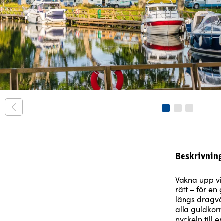
Beskrivnin
Vakna upp vi
rätt – för en
längs dragvä
alla guldkor
nyckeln till 