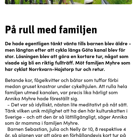
På rull med familjen
De hade egentligen tänkt vänta tills barnen blev äldre -
men längtan efter att cykla längs Göta kanal blev för
stor. Lösningen blev att göra en kortare tur, något som
visade sig bli en riktig fullträff. Möt familjen Myhre som
har cyklat Norrkvarn-Hajstorp tur och retur.
Betande kor, fågelkvitter och båtar som tuffar förbi
medan gruset knastrar under cykelhjulen. Att rulla hela
familjen utmed kanalen, var precis lika härligt som
Annika Myhre hade föreställt sig.
- Det var så idylliskt, nästan lite meditativt på nåt sätt.
Tänk vilken unik möjlighet att ha den här kulturskatten i
Sverige - och att den är så lättillgängligt, säger Annika
som är mamma i familjen Myhre.
Barnen Sebastian, Julia och Nelly är 10, 8 respektive 4
år, så planen var att göra en förhållandevis kort tur på