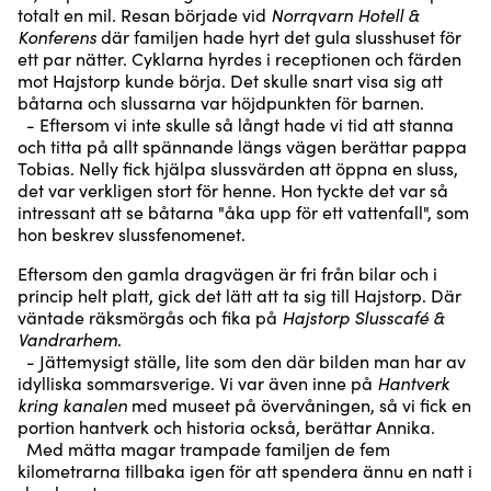
totalt en mil. Resan började vid
Norrqvarn Hotell &
Konferens
där familjen hade hyrt det gula slusshuset för
ett par nätter. Cyklarna hyrdes i receptionen och färden
mot Hajstorp kunde börja. Det skulle snart visa sig att
båtarna och slussarna var höjdpunkten för barnen.
- Eftersom vi inte skulle så långt hade vi tid att stanna
och titta på allt spännande längs vägen berättar pappa
Tobias. Nelly fick hjälpa slussvärden att öppna en sluss,
det var verkligen stort för henne. Hon tyckte det var så
intressant att se båtarna "åka upp för ett vattenfall", som
hon beskrev slussfenomenet.
Eftersom den gamla dragvägen är fri från bilar och i
princip helt platt, gick det lätt att ta sig till Hajstorp. Där
väntade räksmörgås och fika på
Hajstorp Slusscafé &
Vandrarhem
.
- Jättemysigt ställe, lite som den där bilden man har av
idylliska sommarsverige. Vi var även inne på
Hantverk
kring kanalen
med museet på övervåningen, så vi fick en
portion hantverk och historia också, berättar Annika.
Med mätta magar trampade familjen de fem
kilometrarna tillbaka igen för att spendera ännu en natt i