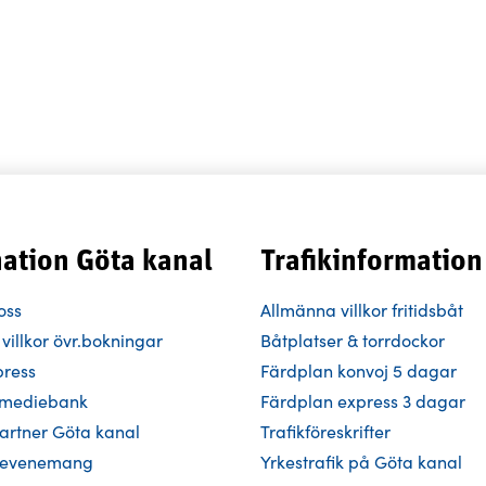
nation Göta kanal
Trafikinformation
oss
Allmänna villkor fritidsbåt
villkor övr.bokningar
Båtplatser & torrdockor
press
Färdplan konvoj 5 dagar
h mediebank
Färdplan express 3 dagar
Partner Göta kanal
Trafikföreskrifter
 evenemang
Yrkestrafik på Göta kanal