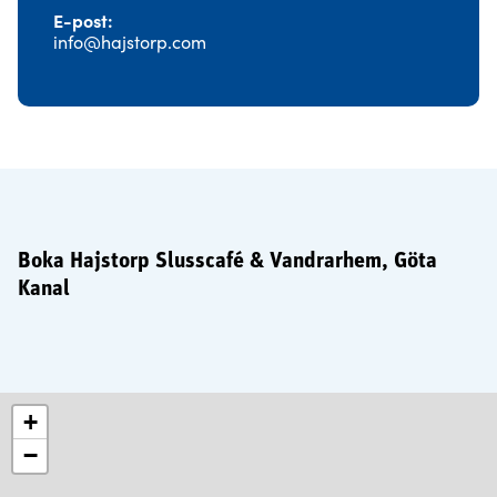
E-post
info@hajstorp.com
Boka Hajstorp Slusscafé & Vandrarhem, Göta
Kanal
+
−