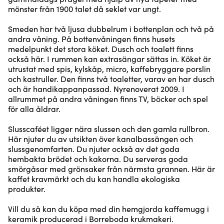
mönster från 1900 talet då seklet var ungt.
Smeden har två ljusa dubbelrum i bottenplan och två på
andra våning. På bottenvåningen finns husets
medelpunkt det stora köket. Dusch och toalett finns
också här. I rummen kan extrasängar sättas in. Köket är
utrustat med spis, kylskåp, micro, kaffebryggare porslin
och kastruller. Den finns två toaletter, varav en har dusch
och är handikappanpassad. Nyrenoverat 2009. I
allrummet på andra våningen finns TV, böcker och spel
för alla åldrar.
Slusscaféet ligger nära slussen och den gamla rullbron.
Här njuter du av utsikten över kanalbassängen och
slussgenomfarten. Du njuter också av det goda
hembakta brödet och kakorna. Du serveras goda
smörgåsar med grönsaker från närmsta grannen. Här är
kaffet kravmärkt och du kan handla ekologiska
produkter.
Vill du så kan du köpa med din hemgjorda kaffemugg i
keramik producerad i Borreboda krukmakeri.