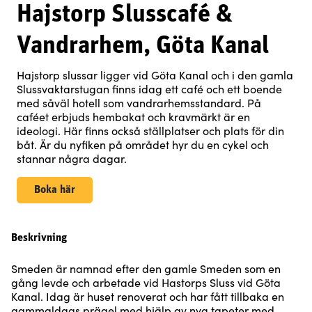
Hajstorp Slusscafé &
Vandrarhem, Göta Kanal
Hajstorp slussar ligger vid Göta Kanal och i den gamla
Slussvaktarstugan finns idag ett café och ett boende
med såväl hotell som vandrarhemsstandard. På
caféet erbjuds hembakat och kravmärkt är en
ideologi. Här finns också ställplatser och plats för din
båt. Är du nyfiken på området hyr du en cykel och
stannar några dagar.
Boka här
Beskrivning
Smeden är namnad efter den gamle Smeden som en
gång levde och arbetade vid Hastorps Sluss vid Göta
Kanal. Idag är huset renoverat och har fått tillbaka en
gammaldags prägel med hjälp av nya tapeter med