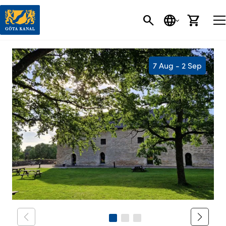
SEARCH
LANGUAGE
CART
7 Aug - 2 Sep