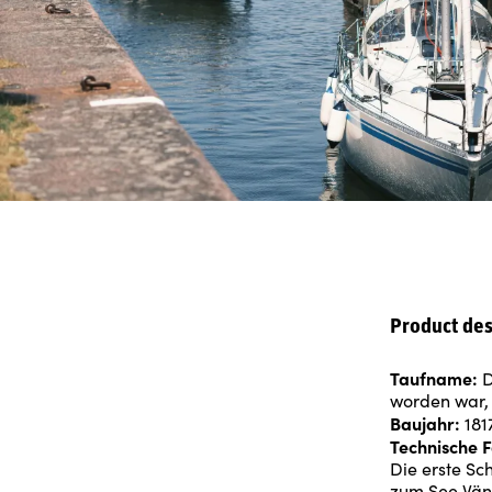
Product des
Taufname:
D
worden war,
Baujahr:
181
Technische F
Die erste Sc
zum See Vän