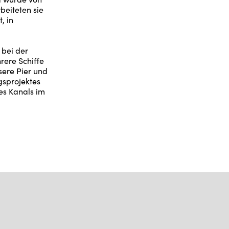
eiteten sie
, in
 bei der
ere Schiffe
sere Pier und
gsprojektes
es Kanals im