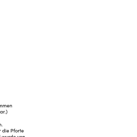
nommen
ar.)
m.
 die Pforte
d wurde von