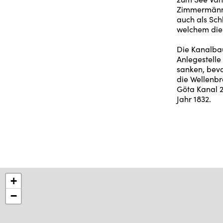
Zimmermänner
auch als Sch
welchem die
Die Kanalba
Anlegestell
sanken, bevo
die Wellenbr
Göta Kanal 2
Jahr 1832.
+
−