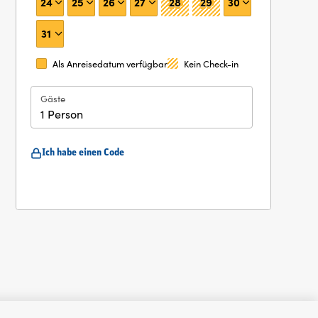
24
25
26
27
28
29
30
31
Als Anreisedatum verfügbar
Kein Check-in
Gäste
1 Person
Ich habe einen Code