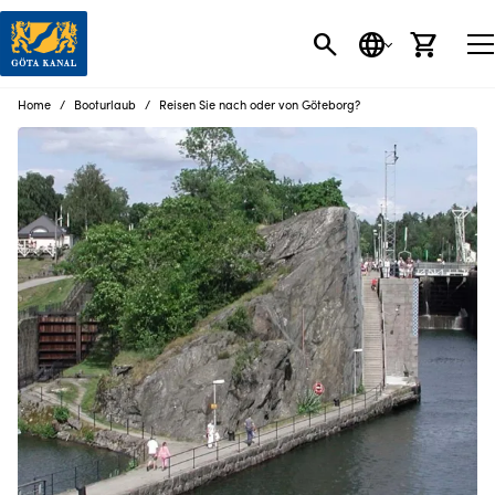
SEARCH BUTT
SPRACHE
EINK
Home
Booturlaub
Reisen Sie nach oder von Göteborg?