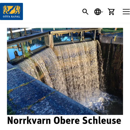
SEARCH BUTT
SPRACHE
EINK
Norrkvarn Obere Schleuse