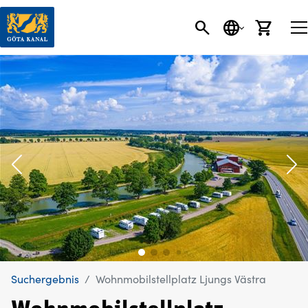
SEARCH BUTT
SPRACHE
EINK
Suchergebnis
Wohnmobilstellplatz Ljungs Västra