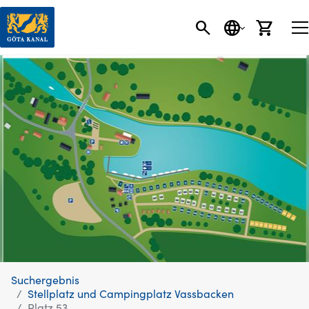
SEARCH BUTT
SPRACHE
EINK
Suchergebnis
Stellplatz und Campingplatz Vassbacken
Platz 53