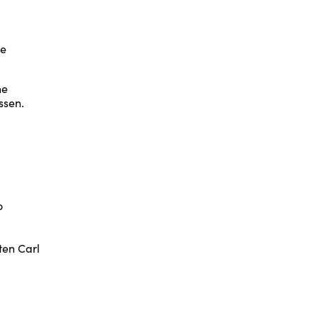
he
he
ssen.
o
ten Carl