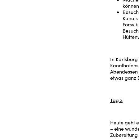
können
Besuche
Kanals 
Forsvi
Besuche
Hüttenw
In Karlsborg
Kanalhafens 
Abendessen s
etwas ganz 
Tag 3
Heute geht e
– eine wunde
Zubereitung 