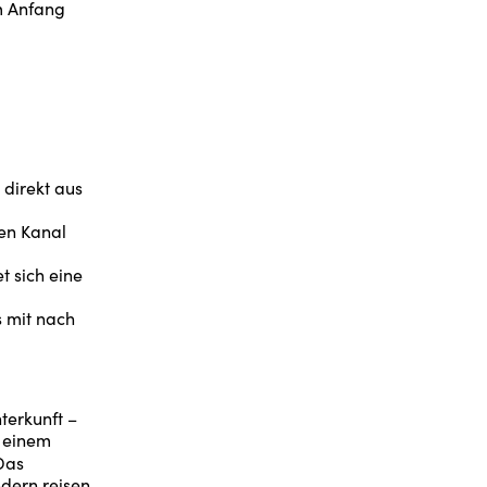
m Anfang
 direkt aus
den Kanal
t sich eine
 mit nach
terkunft –
u einem
Das
dern reisen,