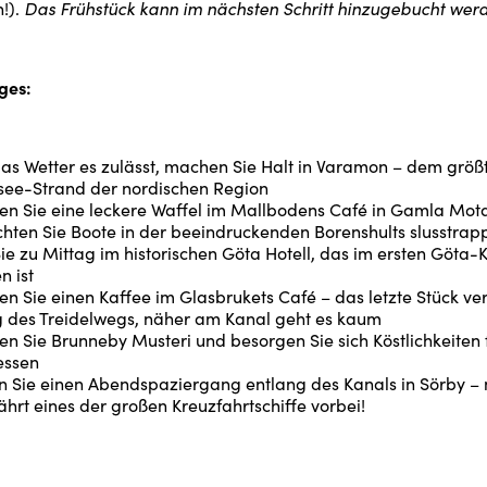
Das Frühstück kann im nächsten Schritt hinzugebucht wer
!).
ges:
as Wetter es zulässt, machen Sie Halt in Varamon – dem größ
see-Strand der nordischen Region
en Sie eine leckere Waffel im Mallbodens Café in Gamla Mot
hten Sie Boote in der beeindruckenden Borenshults slusstrap
ie zu Mittag im historischen Göta Hotell, das im ersten Göta-
n ist
n Sie einen Kaffee im Glasbrukets Café – das letzte Stück ver
g des Treidelwegs, näher am Kanal geht es kaum
n Sie Brunneby Musteri und besorgen Sie sich Köstlichkeiten 
essen
 Sie einen Abendspaziergang entlang des Kanals in Sörby – 
ährt eines der großen Kreuzfahrtschiffe vorbei!