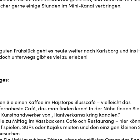
icher gerne einige Stunden im Mini-Kanal verbringen.
uten Frühstück geht es heute weiter nach Karlsborg und ins H
och unterwegs gibt es viel zu erleben!
ges:
n Sie einen Kaffee im Hajstorps Slusscafé – vielleicht das
ernaheste Café, das man finden kann! In der Nähe finden Sie
n Kunsthandwerker von „Hantverkarna kring kanalen.“
Sie zu Mittag im Vassbackens Café och Restaurang – hier kön
f spielen, SUPs oder Kajaks mieten und den einzigen kleinen
besuchen
Sie Halt im ruhigen Tåtorp, einer der stillsten Oasen des Kana