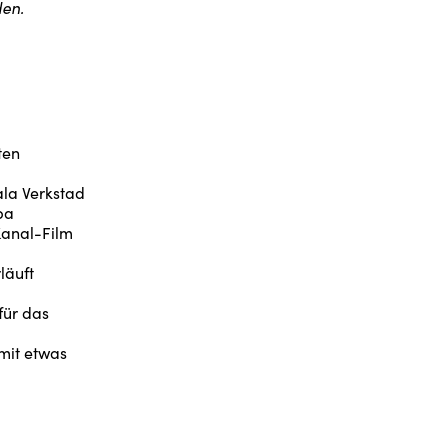
den.
ten
ala Verkstad
pa
Kanal-Film
läuft
für das
mit etwas