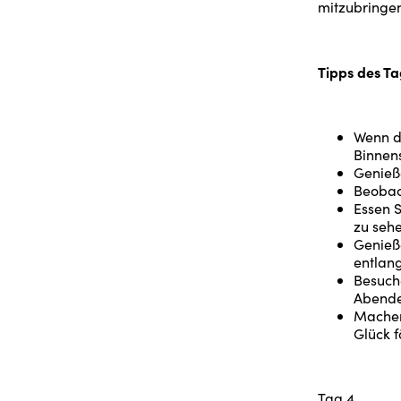
mitzubringen
Tipps des Ta
Wenn d
Binnen
Genieß
Beobac
Essen S
zu sehe
Genieße
entlan
Besuche
Abend
Machen
Glück f
Tag 4