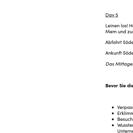
Day 5
Leinen los! 
Mem und zur
Abfahrt Söde
Ankunft Söde
Das Mittages
Bevor Sie di
Verpass
Erklim
Besuch
Wussten
Untern