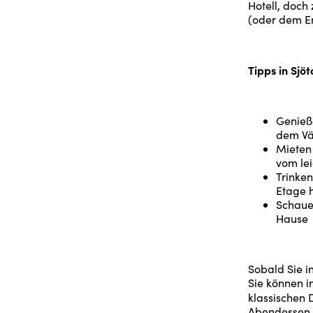
Hotell, doch
(oder dem En
Tipps in Sjöt
Genieße
dem Vä
Mieten 
vom le
Trinken
Etage h
Schaue
Hause
Sobald Sie i
Sie können i
klassischen
Abendessen k