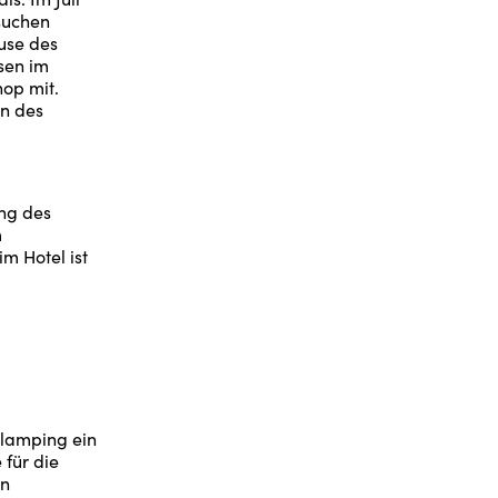
suchen
euse des
sen im
op mit.
en des
ang des
m
m Hotel ist
Glamping ein
für die
en