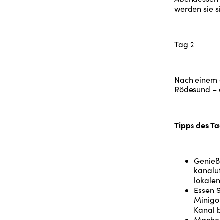
werden sie s
Tag 2
Nach einem g
Rödesund – d
Tipps des Ta
Genieße
kanaluf
lokale
Essen 
Minigol
Kanal 
Machen 