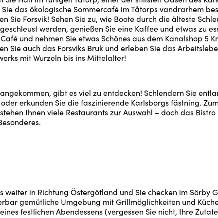
 Sie das ökologische Sommercafé im Tåtorps vandrarhem be
n Sie Forsvik! Sehen Sie zu, wie Boote durch die älteste Schl
geschleust werden, genießen Sie eine Kaffee und etwas zu es
k Café und nehmen Sie etwas Schönes aus dem Kanalshop 5 Kn
n Sie auch das Forsviks Bruk und erleben Sie das Arbeitsleb
erks mit Wurzeln bis ins Mittelalter!
 angekommen, gibt es viel zu entdecken! Schlendern Sie entl
oder erkunden Sie die faszinierende Karlsborgs fästning. Zu
tehen Ihnen viele Restaurants zur Auswahl – doch das Bistro i
Besonderes.
s weiter in Richtung Östergötland und Sie checken im Sörby 
rbar gemütliche Umgebung mit Grillmöglichkeiten und Küche 
eines festlichen Abendessens (vergessen Sie nicht, Ihre Zutat