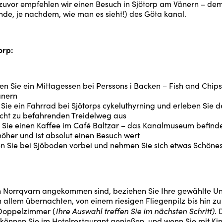
 zuvor empfehlen wir einen Besuch in Sjötorp am Vänern – de
de, je nachdem, wie man es sieht!) des Göta kanal.
orp:
n Sie ein Mittagessen bei Perssons i Backen – Fish and Chips
nern
Sie ein Fahrrad bei Sjötorps cykeluthyrning und erleben Sie 
icht zu befahrenden Treidelweg aus
 Sie einen Kaffee im Café Baltzar – das Kanalmuseum befinde
öher und ist absolut einen Besuch wert
n Sie bei Sjöboden vorbei und nehmen Sie sich etwas Schönes
n Norrqvarn angekommen sind, beziehen Sie Ihre gewählte Un
n allem übernachten, von einem riesigen Fliegenpilz bis hin z
Ihre Auswahl treffen Sie im nächsten Schritt)
 Doppelzimmer (
. 
önnen Sie im Hotelrestaurant genießen, und wenn Sie mit Kin