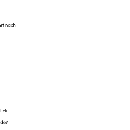
hrt nach
lick
rde?