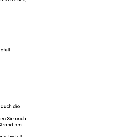
otell
 auch die
nen Sie auch
 Strand am
ls. Im Juli