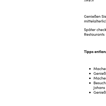
Genießen Sie
mittelalterl
Später check
Restaurants 
Tipps entla
Machen 
Genieße
Machen
Besuch
Johans
Genieße