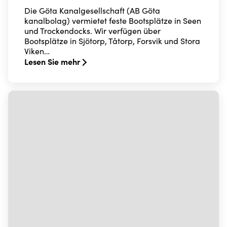
Die Göta Kanalgesellschaft (AB Göta
kanalbolag) vermietet feste Bootsplätze in Seen
und Trockendocks. Wir verfügen über
Bootsplätze in Sjötorp, Tåtorp, Forsvik und Stora
Viken…
Lesen Sie mehr
Read more about Winterbootsplätze entlang des Göta 