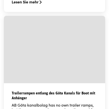
Lesen Sie mehr
Read more about Wartezeiten an Schleusen und Brück
Trailerrampen entlang des Göta Kanals für Boot mit
Anhänger
AB Göta kanalbolag has no own trailer ramps,