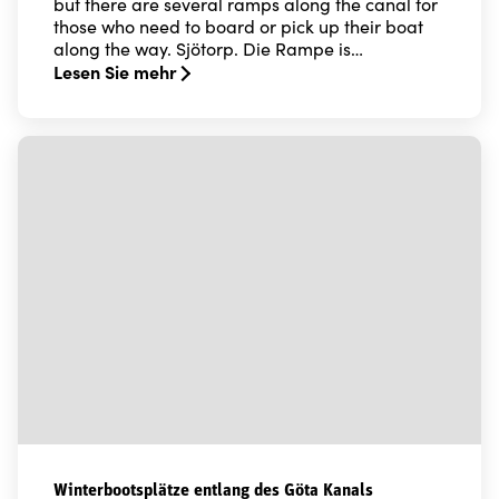
but there are several ramps along the canal for
those who need to board or pick up their boat
along the way. Sjötorp. Die Rampe is…
Lesen Sie mehr
Read more about Trailerrampen entlang des Göta Kana
Winterbootsplätze entlang des Göta Kanals