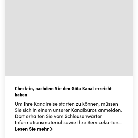
Check-in, nachdem Sie den Göta Kanal erreicht
haben
Um Ihre Kanalreise starten zu können, müssen
Sie sich in einem unserer Kanalbüros anmelden.
Dort erhalten Sie vom Schleusenwärter
Informationsmaterial sowie Ihre Servicekarten…
Lesen Sie mehr
Read more about Check-in, nachdem Sie den Göta Kan