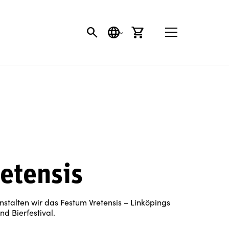
SEARCH BUTTON
SPRACHE
EINKAUFSWAGEN
etensis
stalten wir das Festum Vretensis – Linköpings
nd Bierfestival.