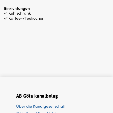
ausgestattet. Die Miete beinhaltet auch Decken und
Kissen sowie die Endreinigung. Bettwäsche kann
Einrichtungen
gemietet werden, und Sie können auch Frühstück
Kühlschrank
Kaffee-/Teekocher
buchen.
AB Göta kanalbolag
Über die Kanalgesellschaft