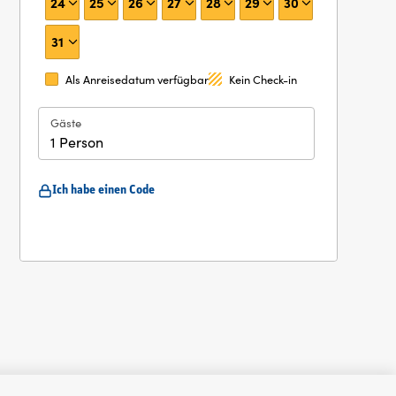
24
25
26
27
28
29
30
31
Als Anreisedatum verfügbar
Kein Check-in
Gäste
1 Person
Ich habe einen Code