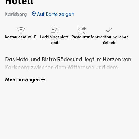
Hotell
Karlsborg
Auf Karte zeigen
Kostenloses Wi-Fi
Laddningsplats
Restaurant
Fahrradfreundlicher
elbil
Betrieb
Das Hotel und Bistro Rödesund liegt im Herzen von
Karlsborg zwischen dem Vätternsee und dem
Bottensjön, nur einen Steinwurf vom Göta-Kanal
Mehr anzeigen
und einen kurzen Spaziergang von der Festung
Karlsborg entfernt. Das Hotel wurde kürzlich
renoviert und verfügt über ein gut besuchtes, neu
eröffnetes Bistro.
Das Hotel Rödesund wurde am 1. Februar 2021
wiedereröffnet und verfügt über 27 neu renovierte
Hotelzimmer. Alle Zimmer haben auch neu renovierte