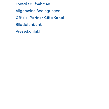
Kontakt aufnehmen
Allgemeine Bedingungen
Official Partner Göta Kanal
Bilddatenbank
Pressekontakt
Lokale Tourismusbüros
Verkehrsinformationen
Allgemeine Bedingungen Freizeitschif
Anlegestellen & Trockendocks
Fahrplan 5 Tage
Fahrplan Express 3 Tage
Verkehrsforschriften (in English)
Aktuelle Verkehrsinformationen
Broschüre
Fahrradkarte Göta kanalleden
Ge
schichte des Göta Kanals